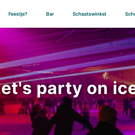
Feestje?
Bar
Schaatswinkel
Sch
et's party on ic