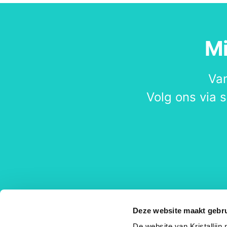
Mi
Van
Volg ons via s
Deze website maakt gebru
Locatie
De website van Kristallijn