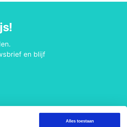
js!
den.
sbrief en blijf
Alles toestaan
lg Ons