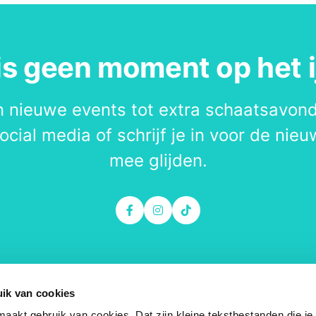
s geen moment op het i
 nieuwe events tot extra schaatsavon
ocial media of schrijf je in voor de nieuw
mee glijden.
ik van cookies
Contact
Vo
 maakt gebruik van cookies. Dat zijn kleine tekstbestanden die je