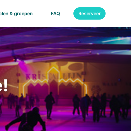
olen & groepen
FAQ
Reserveer
e!