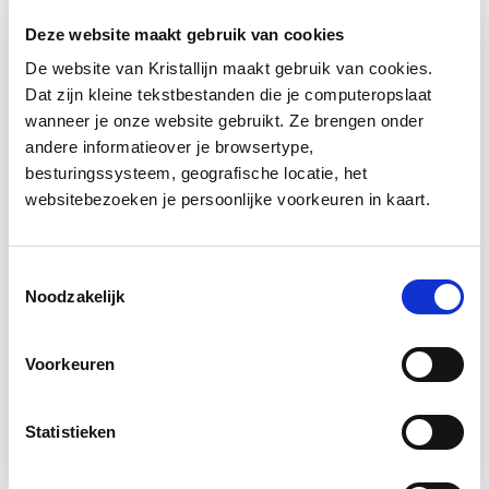
Deze website maakt gebruik van cookies
De website van Kristallijn maakt gebruik van cookies.
Dat zijn kleine tekstbestanden die je computeropslaat
wanneer je onze website gebruikt. Ze brengen onder
andere informatieover je browsertype,
besturingssysteem, geografische locatie, het
websitebezoeken je persoonlijke voorkeuren in kaart.
Toestemmingsselectie
Noodzakelijk
Verenigingen
Voorkeuren
Groepen en verenigingen zijn tijdens onze
publieke schaatsbeurten welkom!
Statistieken